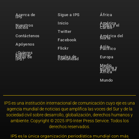
Acerca de
Sigue a IPS
África
IPS
Inicio
América
Nuestros
Latina y el
socios
Caribe
Twitter
Contáctenos
América del
Norte
Facebook
Apóyenos
Asia-
Flickr
Pacífico
¿Quieres
publicar
Reglas de
notas de
Europa
comunidad
IPS?
Medio
Oriente y
Norte de
África
Mundo
IPS es una institución internacional de comunicación cuyo eje es una
agencia mundial de noticias que amplifica las voces del Sur y de la
sociedad civil sobre desarrollo, globalización, derechos humanos y
ambiente. Copyright © 2025 IPS-Inter Press Service. Todos los
derechos reservados.
IPS es la única organización periodística mundial con más