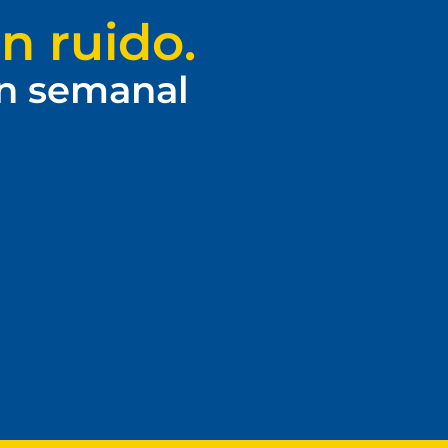
n ruido.
ín semanal