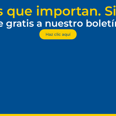
s que importan. Si
e gratis a nuestro bolet
Haz clic aquí