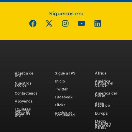
Síguenos en:
Acerca de
Sigue a IPS
África
IPS
Inicio
América
Nuestros
Latina y el
socios
Caribe
Twitter
Contáctenos
América del
Norte
Facebook
Apóyenos
Asia-
Flickr
Pacífico
¿Quieres
publicar
Reglas de
notas de
Europa
comunidad
IPS?
Medio
Oriente y
Norte de
África