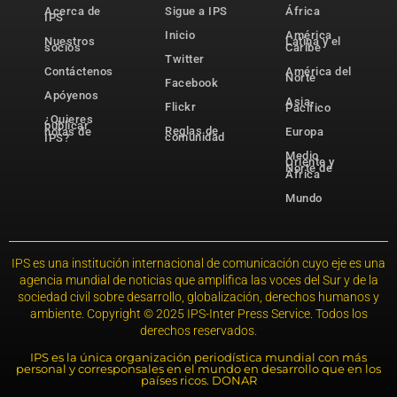
Acerca de
Sigue a IPS
África
IPS
Inicio
América
Nuestros
Latina y el
socios
Caribe
Twitter
Contáctenos
América del
Norte
Facebook
Apóyenos
Asia-
Flickr
Pacífico
¿Quieres
publicar
Reglas de
notas de
Europa
comunidad
IPS?
Medio
Oriente y
Norte de
África
Mundo
IPS es una institución internacional de comunicación cuyo eje es una
agencia mundial de noticias que amplifica las voces del Sur y de la
sociedad civil sobre desarrollo, globalización, derechos humanos y
ambiente. Copyright © 2025 IPS-Inter Press Service. Todos los
derechos reservados.
IPS es la única organización periodística mundial con más
personal y corresponsales en el mundo en desarrollo que en los
países ricos. DONAR