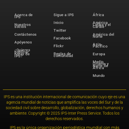
Acerca de
Sigue a IPS
África
IPS
Inicio
América
Nuestros
Latina y el
socios
Caribe
Twitter
Contáctenos
América del
Norte
Facebook
Apóyenos
Asia-
Flickr
Pacífico
¿Quieres
publicar
Reglas de
notas de
Europa
comunidad
IPS?
Medio
Oriente y
Norte de
África
Mundo
IPS es una institución internacional de comunicación cuyo eje es una
agencia mundial de noticias que amplifica las voces del Sur y de la
sociedad civil sobre desarrollo, globalización, derechos humanos y
ambiente. Copyright © 2025 IPS-Inter Press Service. Todos los
derechos reservados.
IPS es la única organización periodística mundial con más