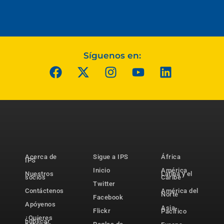
Síguenos en:
Acerca de
Sigue a IPS
África
IPS
Inicio
América
Nuestros
Latina y el
socios
Caribe
Twitter
Contáctenos
América del
Norte
Facebook
Apóyenos
Asia-
Flickr
Pacífico
¿Quieres
publicar