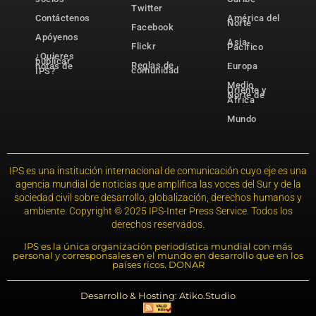
Twitter
Contáctenos
América del
Norte
Facebook
Apóyenos
Asia-
Flickr
Pacífico
¿Quieres
publicar
Reglas de
notas de
Europa
comunidad
IPS?
Medio
Oriente y
Norte de
África
Mundo
IPS es una institución internacional de comunicación cuyo eje es una
agencia mundial de noticias que amplifica las voces del Sur y de la
sociedad civil sobre desarrollo, globalización, derechos humanos y
ambiente. Copyright © 2025 IPS-Inter Press Service. Todos los
derechos reservados.
IPS es la única organización periodística mundial con más
personal y corresponsales en el mundo en desarrollo que en los
países ricos. DONAR
Desarrollo & Hosting: Atiko.Studio