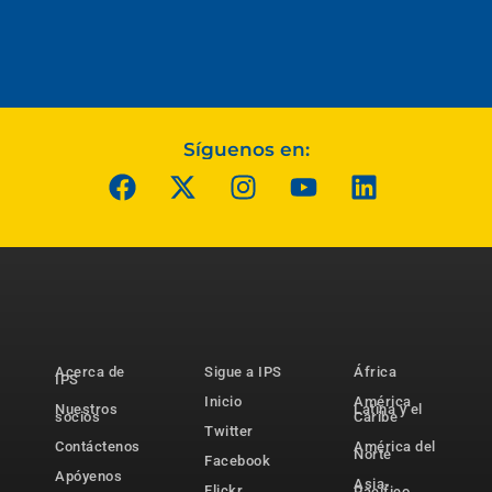
Síguenos en:
Acerca de
Sigue a IPS
África
IPS
Inicio
América
Nuestros
Latina y el
socios
Caribe
Twitter
Contáctenos
América del
Norte
Facebook
Apóyenos
Asia-
Flickr
Pacífico