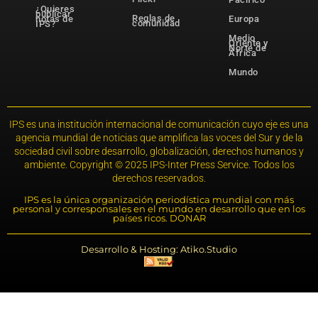
¿Quieres
publicar
Reglas de
notas de
Europa
comunidad
IPS?
Medio
Oriente y
Norte de
África
Mundo
IPS es una institución internacional de comunicación cuyo eje es una
agencia mundial de noticias que amplifica las voces del Sur y de la
sociedad civil sobre desarrollo, globalización, derechos humanos y
ambiente. Copyright © 2025 IPS-Inter Press Service. Todos los
derechos reservados.
IPS es la única organización periodística mundial con más
personal y corresponsales en el mundo en desarrollo que en los
países ricos. DONAR
Desarrollo & Hosting: Atiko.Studio