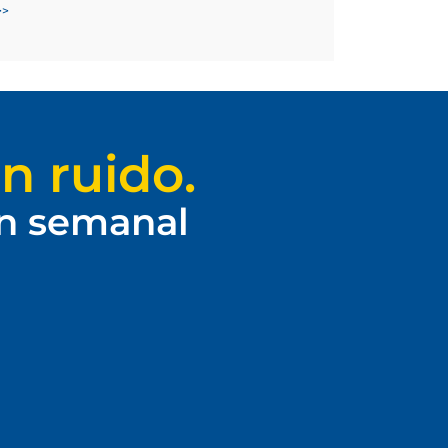
>>
n ruido.
ín semanal