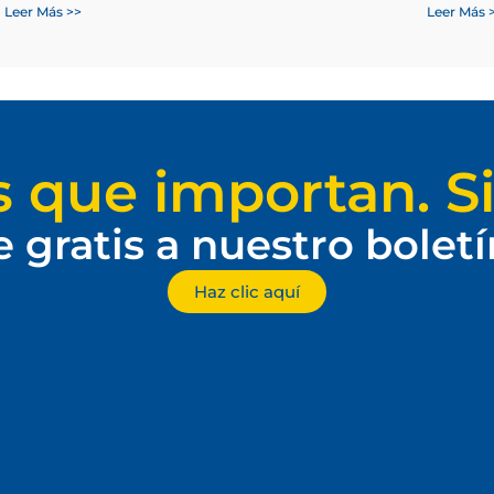
Leer Más >>
Leer Más 
s que importan. Si
e gratis a nuestro bolet
Haz clic aquí