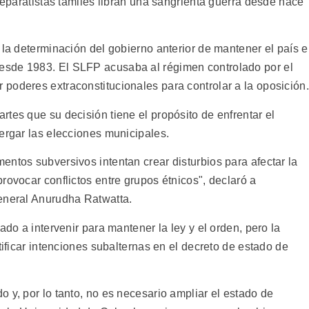
 separatistas tamiles libran una sangrienta guerra desde hace
 la determinación del gobierno anterior de mantener el país 
esde 1983. El SLFP acusaba al régimen controlado por el
poderes extraconstitucionales para controlar a la oposición.
tes que su decisión tiene el propósito de enfrentar el
ergar las elecciones municipales.
ntos subversivos intentan crear disturbios para afectar la
rovocar conflictos entre grupos étnicos", declaró a
general Anurudha Ratwatta.
ado a intervenir para mantener la ley y el orden, pero la
tificar intenciones subalternas en el decreto de estado de
 y, por lo tanto, no es necesario ampliar el estado de