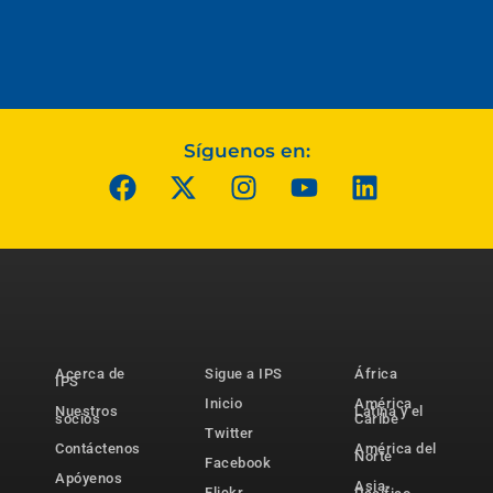
Síguenos en:
Acerca de
Sigue a IPS
África
IPS
Inicio
América
Nuestros
Latina y el
socios
Caribe
Twitter
Contáctenos
América del
Norte
Facebook
Apóyenos
Asia-
Flickr