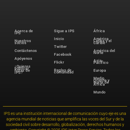
Acerca de
Sigue a IPS
África
IPS
Inicio
América
Nuestros
Latina y el
socios
Caribe
Twitter
Contáctenos
América del
Norte
Facebook
Apóyenos
Asia-
Flickr
Pacífico
¿Quieres
publicar
Reglas de
notas de
Europa
comunidad
IPS?
Medio
Oriente y
Norte de
África
Mundo
IPS es una institución internacional de comunicación cuyo eje es una
agencia mundial de noticias que amplifica las voces del Sur y de la
sociedad civil sobre desarrollo, globalización, derechos humanos y
ambiente. Copyright © 2025 IPS-Inter Press Service. Todos los