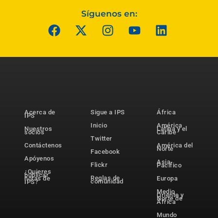
Síguenos en:
Acerca de
Sigue a IPS
África
IPS
Inicio
América
Nuestros
Latina y el
socios
Caribe
Twitter
Contáctenos
América del
Norte
Facebook
Apóyenos
Asia-
Flickr
Pacífico
¿Quieres
publicar
Reglas de
notas de
Europa
comunidad
IPS?
Medio
Oriente y
Norte de
África
Mundo