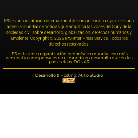
IPS es una institución internacional de comunicación cuyo eje es una
agencia mundial de noticias que amplifica las voces del Sur y de la
sociedad civil sobre desarrollo, globalización, derechos humanos y
ambiente. Copyright © 2025 IPS-Inter Press Service. Todos los
derechos reservados.
IPS es la única organización periodística mundial con más
personal y corresponsales en el mundo en desarrollo que en los
países ricos. DONAR
Desarrollo & Hosting: Atiko.Studio