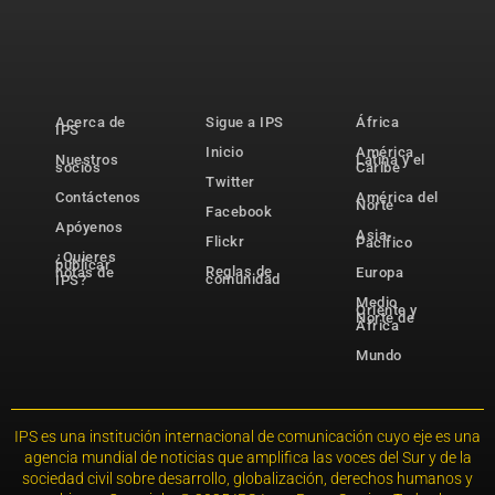
Acerca de
Sigue a IPS
África
IPS
Inicio
América
Nuestros
Latina y el
socios
Caribe
Twitter
Contáctenos
América del
Norte
Facebook
Apóyenos
Asia-
Flickr
Pacífico
¿Quieres
publicar
Reglas de
notas de
Europa
comunidad
IPS?
Medio
Oriente y
Norte de
África
Mundo
IPS es una institución internacional de comunicación cuyo eje es una
agencia mundial de noticias que amplifica las voces del Sur y de la
sociedad civil sobre desarrollo, globalización, derechos humanos y