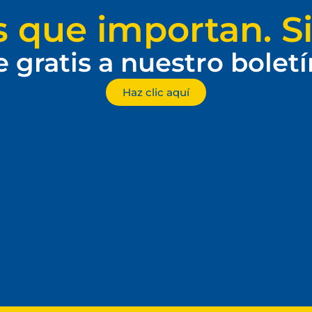
s que importan. Si
e gratis a nuestro bolet
Haz clic aquí