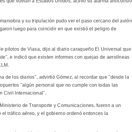
es que vuelan a Estados Unidos, activó su alarma anticolisi
maniobra y su tripulación pudo ver el paso cercano del avión
garon luego para coincidir en que existió el peligro de
 pilotos de Viasa, dijo al diario caraqueño El Universal que
te", e indicó que existen informes con quejas de aerolíneas
KLM.
 de los diarios", advirtió Gómez, al recordar que "desde la
aeropuertos "algún personal que no cumple con todas las
 Civil Internacional".
 Ministerio de Transporte y Comunicaciones, fueron a un
 el tráfico aéreo, y el gobierno ordenó entonces la