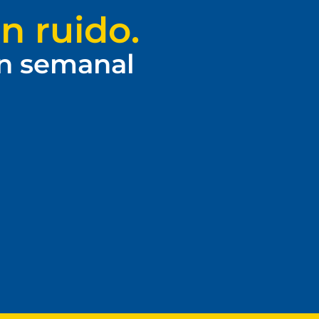
n ruido.
ín semanal