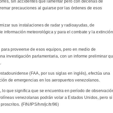
torres, sin accidentes que lamentar pero con decenas de
tremar precauciones al guiarse por las órdenes de esos
nizar sus instalaciones de radar y radioayudas, de
e información meteorológica y para el combate y la extinción
ón para proveerse de esos equipos, pero en medio de
na investigación parlamentaria, con un informe preliminar q
.
 estadounidense (FAA, por sus siglas en inglés), efectúa una
ención de emergencias en los aeropuertos venezolanos.
 lo que significa que se encuentra en período de observació
erolíneas venezolanas podrán volar a Estados Unidos, pero si
roscritos. (FIN/IPS/hm/jc/tr/96)