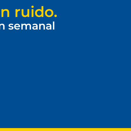
n ruido.
ín semanal