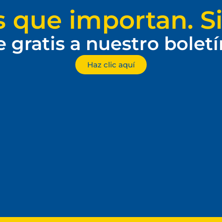
s que importan. Si
e gratis a nuestro bolet
Haz clic aquí