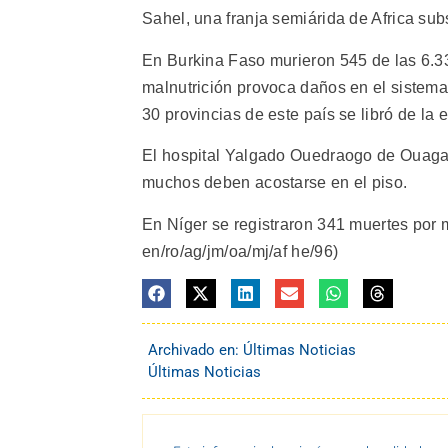
Sahel, una franja semiárida de Africa su
En Burkina Faso murieron 545 de las 6.33
malnutrición provoca daños en el sistem
30 provincias de este país se libró de la
El hospital Yalgado Ouedraogo de Ouagad
muchos deben acostarse en el piso.
En Níger se registraron 341 muertes por m
en/ro/ag/jm/oa/mj/af he/96)
Archivado en:
Últimas Noticias
Últimas Noticias