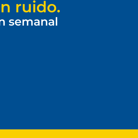
n ruido.
ín semanal