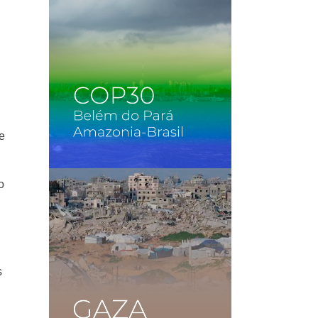
e
o
s