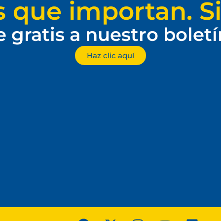
s que importan. Si
e gratis a nuestro bolet
Haz clic aquí