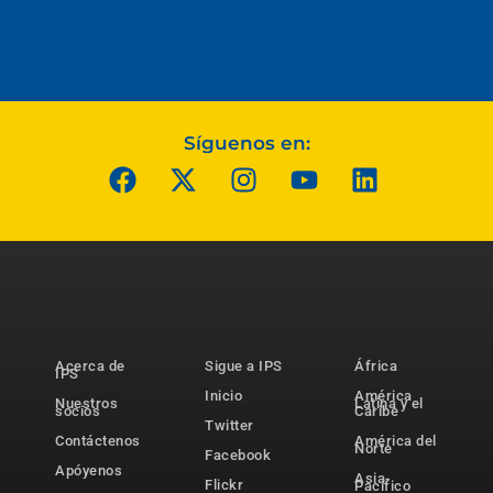
Síguenos en:
Acerca de
Sigue a IPS
África
IPS
Inicio
América
Nuestros
Latina y el
socios
Caribe
Twitter
Contáctenos
América del
Norte
Facebook
Apóyenos
Asia-
Flickr
Pacífico