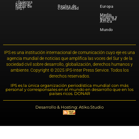
¿Quieres
publicar
Reglas de
notas de
Europa
comunidad
IPS?
Medio
Oriente y
Norte de
África
Mundo
IPS es una institución internacional de comunicación cuyo eje es una
agencia mundial de noticias que amplifica las voces del Sur y de la
sociedad civil sobre desarrollo, globalización, derechos humanos y
ambiente. Copyright © 2025 IPS-Inter Press Service. Todos los
derechos reservados.
IPS es la única organización periodística mundial con más
personal y corresponsales en el mundo en desarrollo que en los
países ricos. DONAR
Desarrollo & Hosting: Atiko.Studio