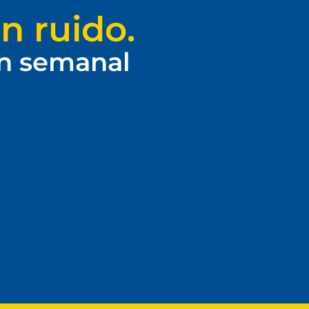
n ruido.
ín semanal