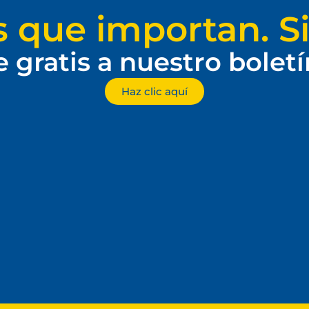
s que importan. Si
e gratis a nuestro bolet
Haz clic aquí