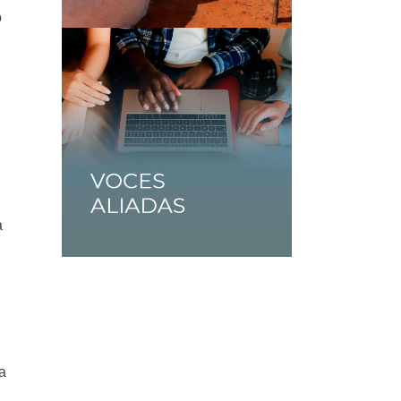
o
a
a