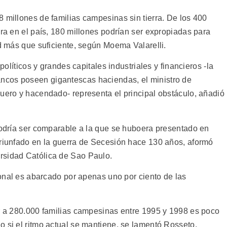
 millones de familias campesinas sin tierra. De los 400
ura en el país, 180 millones podrían ser expropiadas para
ad más que suficiente, según Moema Valarelli.
 políticos y grandes capitales industriales y financieros -la
ncos poseen gigantescas haciendas, el ministro de
quero y hacendado- representa el principal obstáculo, añadió
 podría ser comparable a la que se huboera presentado en
triunfado en la guerra de Secesión hace 130 años, aformó
rsidad Católica de Sao Paulo.
cional es abarcado por apenas uno por ciento de las
ar a 280.000 familias campesinas entre 1995 y 1998 es poco
o si el ritmo actual se mantiene, se lamentó Rosseto.