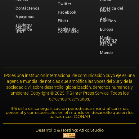
Twitter
Contáctenos
América del
Norte
Facebook
Apóyenos
Asia-
Flickr
Pacífico
¿Quieres
publicar
Reglas de
notas de
Europa
comunidad
IPS?
Medio
Oriente y
Norte de
África
Mundo
IPS es una institución internacional de comunicación cuyo eje es una
agencia mundial de noticias que amplifica las voces del Sur y de la
sociedad civil sobre desarrollo, globalización, derechos humanos y
ambiente. Copyright © 2025 IPS-Inter Press Service. Todos los
derechos reservados.
IPS es la única organización periodística mundial con más
personal y corresponsales en el mundo en desarrollo que en los
países ricos. DONAR
Desarrollo & Hosting: Atiko.Studio