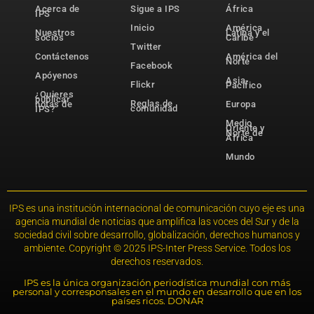
Acerca de
Sigue a IPS
África
IPS
Inicio
América
Nuestros
Latina y el
socios
Caribe
Twitter
Contáctenos
América del
Norte
Facebook
Apóyenos
Asia-
Flickr
Pacífico
¿Quieres
publicar
Reglas de
notas de
Europa
comunidad
IPS?
Medio
Oriente y
Norte de
África
Mundo
IPS es una institución internacional de comunicación cuyo eje es una
agencia mundial de noticias que amplifica las voces del Sur y de la
sociedad civil sobre desarrollo, globalización, derechos humanos y
ambiente. Copyright © 2025 IPS-Inter Press Service. Todos los
derechos reservados.
IPS es la única organización periodística mundial con más
personal y corresponsales en el mundo en desarrollo que en los
países ricos. DONAR