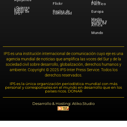
Asia-
Flickr
Pacífico
¿Quieres
publicar
Reglas de
notas de
Europa
comunidad
IPS?
Medio
Oriente y
Norte de
África
Mundo
IPS es una institución internacional de comunicación cuyo eje es una
agencia mundial de noticias que amplifica las voces del Sur y de la
sociedad civil sobre desarrollo, globalización, derechos humanos y
ambiente. Copyright © 2025 IPS-Inter Press Service. Todos los
derechos reservados.
IPS es la única organización periodística mundial con más
personal y corresponsales en el mundo en desarrollo que en los
países ricos. DONAR
Desarrollo & Hosting: Atiko.Studio