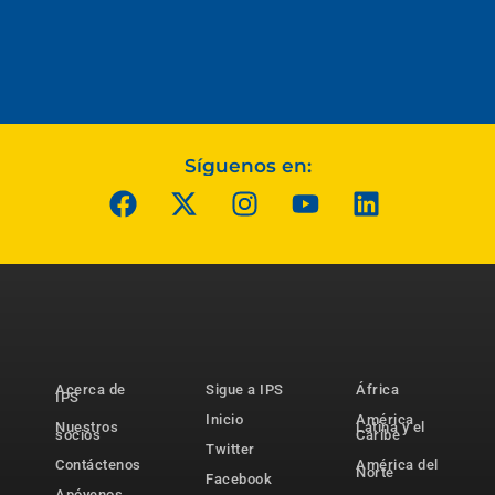
Síguenos en:
Acerca de
Sigue a IPS
África
IPS
Inicio
América
Nuestros
Latina y el
socios
Caribe
Twitter
Contáctenos
América del
Norte
Facebook
Apóyenos