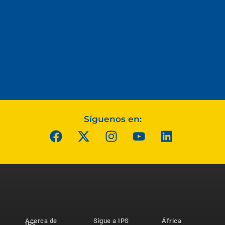
Síguenos en:
Acerca de
Sigue a IPS
África
IPS