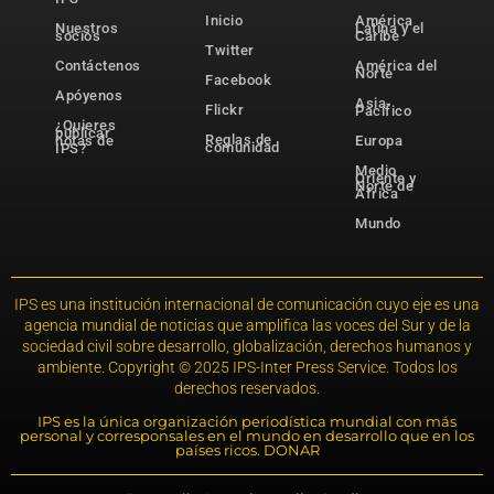
Inicio
América
Nuestros
Latina y el
socios
Caribe
Twitter
Contáctenos
América del
Norte
Facebook
Apóyenos
Asia-
Flickr
Pacífico
¿Quieres
publicar
Reglas de
notas de
Europa
comunidad
IPS?
Medio
Oriente y
Norte de
África
Mundo
IPS es una institución internacional de comunicación cuyo eje es una
agencia mundial de noticias que amplifica las voces del Sur y de la
sociedad civil sobre desarrollo, globalización, derechos humanos y
ambiente. Copyright © 2025 IPS-Inter Press Service. Todos los
derechos reservados.
IPS es la única organización periodística mundial con más
personal y corresponsales en el mundo en desarrollo que en los
países ricos. DONAR