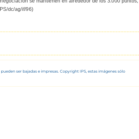
 negociacion se mantienen en alrededor de los 3.000 puntos,
IPS/dc/ag/if/96)
 pueden ser bajadas e impresas. Copyright IPS, estas imágenes sólo