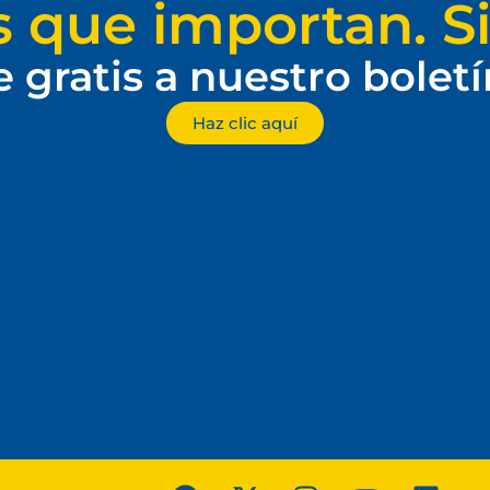
s que importan. Si
e gratis a nuestro bolet
Haz clic aquí