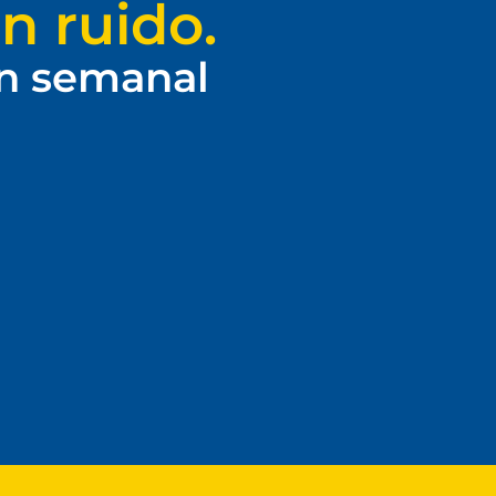
n ruido.
ín semanal