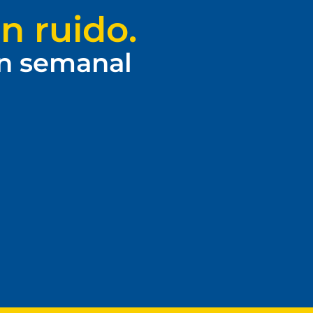
n ruido.
ín semanal