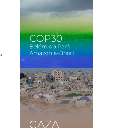
l
 a
s