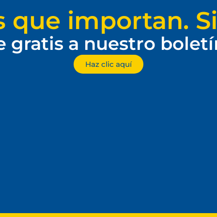
s que importan. Si
e gratis a nuestro bolet
Haz clic aquí