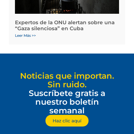
Expertos de la ONU alertan sobre una
“Gaza silenciosa” en Cuba
Leer Más >>
Noticias que importan.
Sin ruido.
Suscríbete gratis a
nuestro boletín
semanal
Haz clic aquí