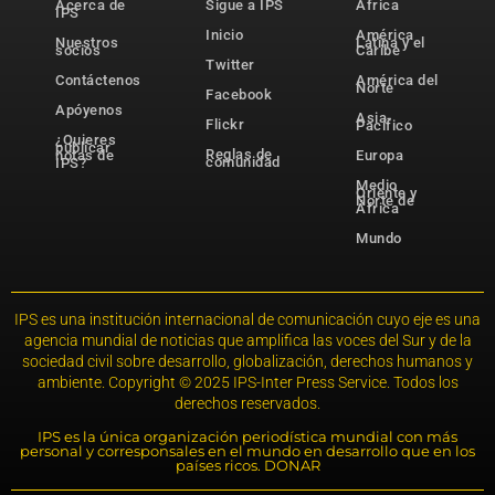
Acerca de
Sigue a IPS
África
IPS
Inicio
América
Nuestros
Latina y el
socios
Caribe
Twitter
Contáctenos
América del
Norte
Facebook
Apóyenos
Asia-
Flickr
Pacífico
¿Quieres
publicar
Reglas de
notas de
Europa
comunidad
IPS?
Medio
Oriente y
Norte de
África
Mundo
IPS es una institución internacional de comunicación cuyo eje es una
agencia mundial de noticias que amplifica las voces del Sur y de la
sociedad civil sobre desarrollo, globalización, derechos humanos y
ambiente. Copyright © 2025 IPS-Inter Press Service. Todos los
derechos reservados.
IPS es la única organización periodística mundial con más
personal y corresponsales en el mundo en desarrollo que en los
países ricos. DONAR