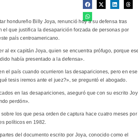
tar hondureño Billy Joya, renunció hoy a su defensa tras
en el que justifica la desaparición forzada de personas por
este país centroamericano.
er al ex capitán Joya, quien se encuentra prófugo, porque es
ndido había presentado a la defensa».
en el país cuando ocurrieron las desapariciones, pero en ese
qué tesis iremos ante el juez?», se preguntó el abogado.
plicados en las desapariciones, aseguró que con su escrito Jo
iendo perdón».
os sobre los que pesa orden de captura hace cuatro meses por
es políticos en 1982.
partes del documento escrito por Joya, conocido como el