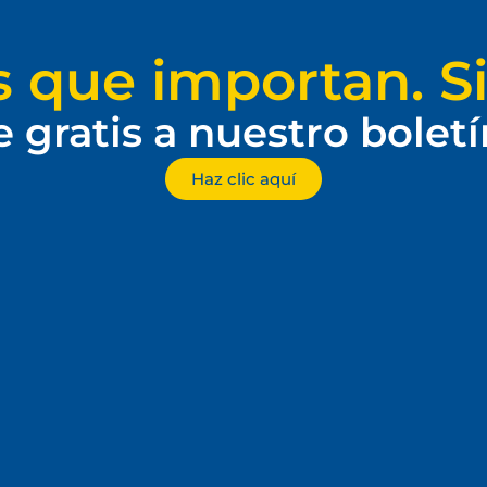
s que importan. Si
e gratis a nuestro bolet
Haz clic aquí