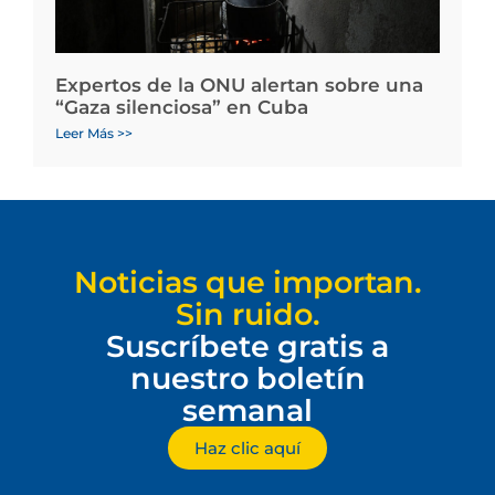
Expertos de la ONU alertan sobre una
“Gaza silenciosa” en Cuba
Leer Más >>
Noticias que importan.
Sin ruido.
Suscríbete gratis a
nuestro boletín
semanal
Haz clic aquí