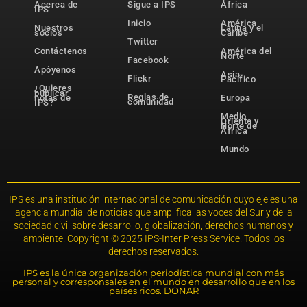
Acerca de
Sigue a IPS
África
IPS
Inicio
América
Nuestros
Latina y el
socios
Caribe
Twitter
Contáctenos
América del
Norte
Facebook
Apóyenos
Asia-
Flickr
Pacífico
¿Quieres
publicar
Reglas de
notas de
Europa
comunidad
IPS?
Medio
Oriente y
Norte de
África
Mundo
IPS es una institución internacional de comunicación cuyo eje es una
agencia mundial de noticias que amplifica las voces del Sur y de la
sociedad civil sobre desarrollo, globalización, derechos humanos y
ambiente. Copyright © 2025 IPS-Inter Press Service. Todos los
derechos reservados.
IPS es la única organización periodística mundial con más
personal y corresponsales en el mundo en desarrollo que en los
países ricos. DONAR