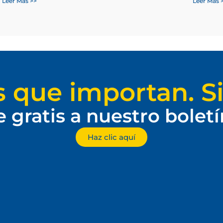
Leer Más >>
Leer Más 
s que importan. Si
e gratis a nuestro bolet
Haz clic aquí