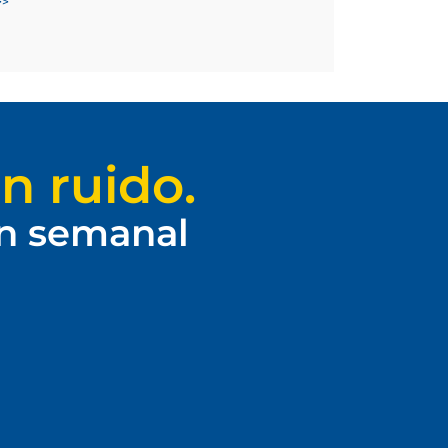
>>
n ruido.
ín semanal