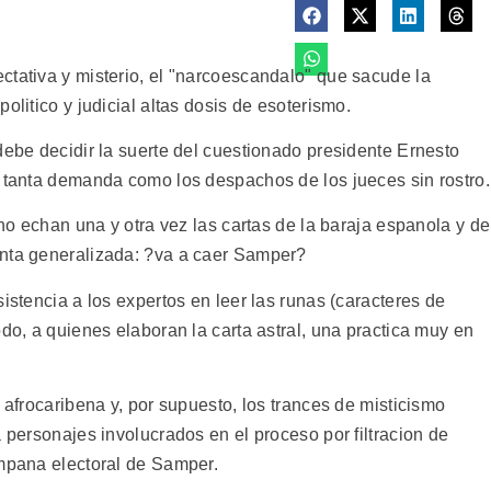
ctativa y misterio, el "narcoescandalo" que sacude la
olitico y judicial altas dosis de esoterismo.
debe decidir la suerte del cuestionado presidente Ernesto
n tanta demanda como los despachos de los jueces sin rostro.
ino echan una y otra vez las cartas de la baraja espanola y de
unta generalizada: ?va a caer Samper?
istencia a los expertos en leer las runas (caracteres de
odo, a quienes elaboran la carta astral, una practica muy en
 afrocaribena y, por supuesto, los trances de misticismo
a personajes involucrados en el proceso por filtracion de
ampana electoral de Samper.