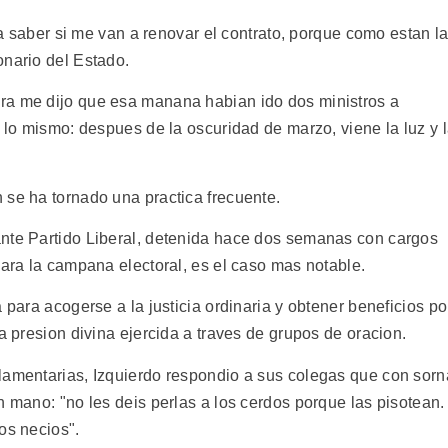
ara saber si me van a renovar el contrato, porque como estan l
onario del Estado.
ra me dijo que esa manana habian ido dos ministros a
n lo mismo: despues de la oscuridad de marzo, viene la luz y 
 se ha tornado una practica frecuente.
ante Partido Liberal, detenida hace dos semanas con cargos
para la campana electoral, es el caso mas notable.
 para acogerse a la justicia ordinaria y obtener beneficios po
a presion divina ejercida a traves de grupos de oracion.
lamentarias, Izquierdo respondio a sus colegas que con sorn
n mano: "no les deis perlas a los cerdos porque las pisotean.
os necios".