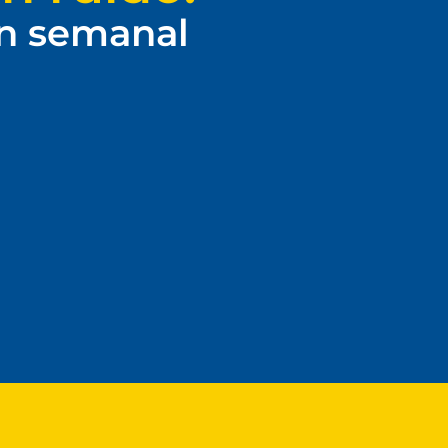
ín semanal