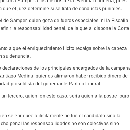
imputan a Samper a los efectos de la eventual condena, pues
a que el juez determine si se trata de conductas punibles.
l de Samper, quien goza de fueros especiales, ni la Fiscalia
finir la responsabilidad penal, de la que si dispone la Corte
anto a que el enriquecimiento ilicito recaiga sobre la cabeza
n su denuncia.
as declaraciones de los principales encargados de la campan
ntiago Medina, quienes afirmaron haber recibido dinero de
vidad proselitista del gobernante Partido Liberal.
un tercero, quien, en este caso, seria quien a la postre logro
ien se enriquecio ilicitamente no fue el candidato sino la
cho penal las responsabilidades no son colectivas sino