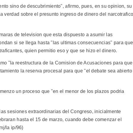
to sino de descubrimiento", afirmo, pues, en su opinion, su
la verdad sobre el presunto ingreso de dinero del narcotrafic
maras de television que esta dispuesto a asumir las
pondan si se llega hasta "las ultimas consecuencias" para qu
aficantes, quien permitio eso y que se hizo el dinero.
amo "la reestructura de la Comision de Acusaciones para que
antamiento la reserva procesal para que "el debate sea abierto
comenzo un proceso que "en el menor de los plazos podria
las sesiones extraordinarias del Congreso, inicialmente
lebraran hasta el 15 de marzo, cuando debe comenzar el
mj/la ip/96)