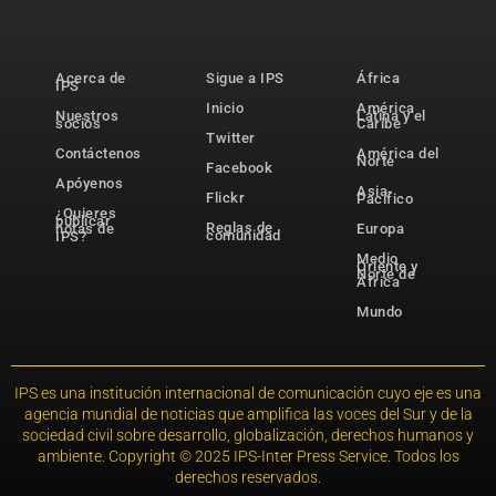
Acerca de
Sigue a IPS
África
IPS
Inicio
América
Nuestros
Latina y el
socios
Caribe
Twitter
Contáctenos
América del
Norte
Facebook
Apóyenos
Asia-
Flickr
Pacífico
¿Quieres
publicar
Reglas de
notas de
Europa
comunidad
IPS?
Medio
Oriente y
Norte de
África
Mundo
IPS es una institución internacional de comunicación cuyo eje es una
agencia mundial de noticias que amplifica las voces del Sur y de la
sociedad civil sobre desarrollo, globalización, derechos humanos y
ambiente. Copyright © 2025 IPS-Inter Press Service. Todos los
derechos reservados.