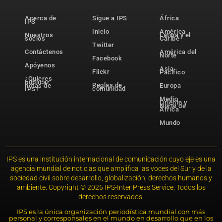
Acerca de
Sigue a IPS
África
IPS
Inicio
América
Nuestros
Latina y el
socios
Caribe
Twitter
Contáctenos
América del
Norte
Facebook
Apóyenos
Asia-
Flickr
Pacífico
¿Quieres
publicar
Reglas de
notas de
Europa
comunidad
IPS?
Medio
Oriente y
Norte de
África
Mundo
IPS es una institución internacional de comunicación cuyo eje es una
agencia mundial de noticias que amplifica las voces del Sur y de la
sociedad civil sobre desarrollo, globalización, derechos humanos y
ambiente. Copyright © 2025 IPS-Inter Press Service. Todos los
derechos reservados.
IPS es la única organización periodística mundial con más
personal y corresponsales en el mundo en desarrollo que en los