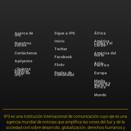
Acerca de
Sigue a IPS
África
IPS
Inicio
América
Nuestros
Latina y el
socios
Caribe
Twitter
Contáctenos
América del
Norte
Facebook
Apóyenos
Asia-
Flickr
Pacífico
¿Quieres
publicar
Reglas de
notas de
Europa
comunidad
IPS?
Medio
Oriente y
Norte de
África
Mundo
IPS es una institución internacional de comunicación cuyo eje es una
agencia mundial de noticias que amplifica las voces del Sur y de la
sociedad civil sobre desarrollo, globalización, derechos humanos y