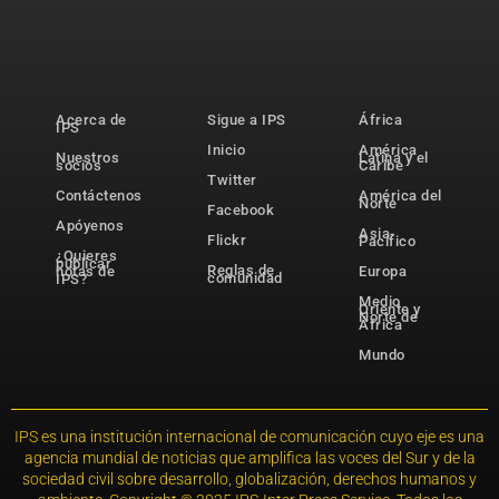
Acerca de
Sigue a IPS
África
IPS
Inicio
América
Nuestros
Latina y el
socios
Caribe
Twitter
Contáctenos
América del
Norte
Facebook
Apóyenos
Asia-
Flickr
Pacífico
¿Quieres
publicar
Reglas de
notas de
Europa
comunidad
IPS?
Medio
Oriente y
Norte de
África
Mundo
IPS es una institución internacional de comunicación cuyo eje es una
agencia mundial de noticias que amplifica las voces del Sur y de la
sociedad civil sobre desarrollo, globalización, derechos humanos y