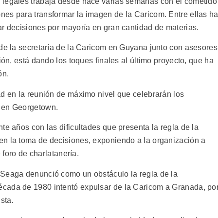
 legales trabaja desde hace varias semanas con el cometido
es para transformar la imagen de la Caricom. Entre ellas h
ar decisiones por mayoría en gran cantidad de materias.
 de la secretaría de la Caricom en Guyana junto con asesores
ión, está dando los toques finales al último proyecto, que ha
ón.
ad en la reunión de máximo nivel que celebrarán los
s en Georgetown.
te años con las dificultades que presenta la regla de la
en la toma de decisiones, exponiendo a la organización a
e foro de charlatanería.
 Seaga denunció como un obstáculo la regla de la
cada de 1980 intentó expulsar de la Caricom a Granada, po
sta.