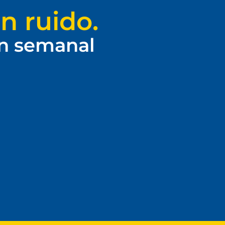
n ruido.
ín semanal