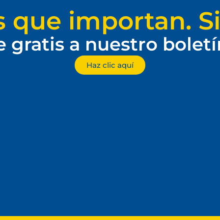
s que importan. Si
e gratis a nuestro bolet
Haz clic aquí