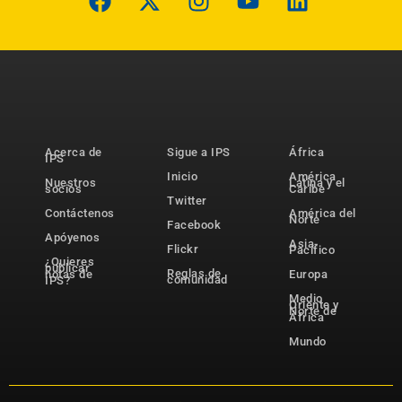
Acerca de
Sigue a IPS
África
IPS
Inicio
América
Nuestros
Latina y el
socios
Caribe
Twitter
Contáctenos
América del
Norte
Facebook
Apóyenos
Asia-
Flickr
Pacífico
¿Quieres
publicar
Reglas de
notas de
Europa
comunidad
IPS?
Medio
Oriente y
Norte de
África
Mundo