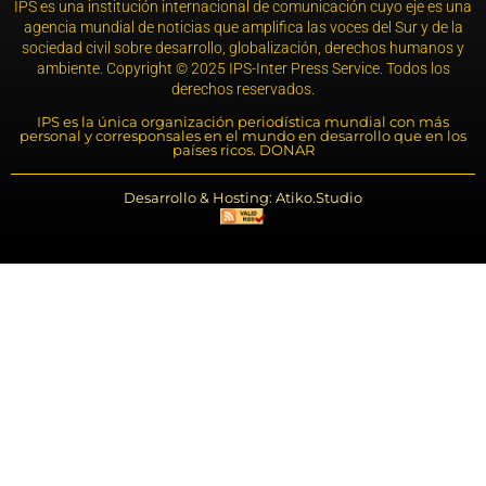
IPS es una institución internacional de comunicación cuyo eje es una
agencia mundial de noticias que amplifica las voces del Sur y de la
sociedad civil sobre desarrollo, globalización, derechos humanos y
ambiente. Copyright © 2025 IPS-Inter Press Service. Todos los
derechos reservados.
IPS es la única organización periodística mundial con más
personal y corresponsales en el mundo en desarrollo que en los
países ricos. DONAR
Desarrollo & Hosting: Atiko.Studio