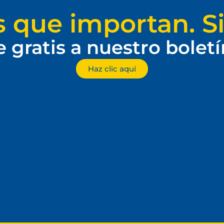
s que importan. Si
e gratis a nuestro bolet
Haz clic aquí