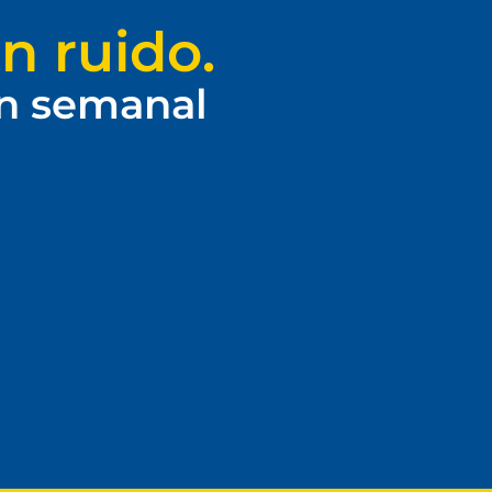
n ruido.
ín semanal