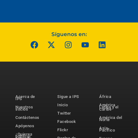
Síguenos en:
Acerca de
Sigue a IPS
África
IPS
Inicio
América
Nuestros
Latina y el
socios
Caribe
Twitter
Contáctenos
América del
Norte
Facebook
Apóyenos
Asia-
Flickr
Pacífico
¿Quieres
publicar