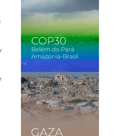
s
o
y
e