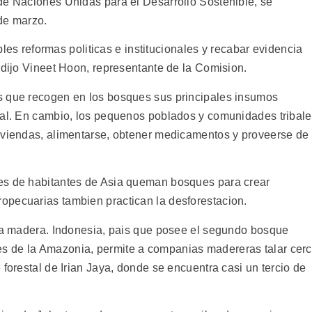
de Naciones Unidas para el Desarrollo Sostenible, se
 de marzo.
ibles reformas politicas e institucionales y recabar evidencia
 dijo Vineet Hoon, representante de la Comision.
s que recogen en los bosques sus principales insumos
ial. En cambio, los pequenos poblados y comunidades tribal
iviendas, alimentarse, obtener medicamentos y proveerse de
es de habitantes de Asia queman bosques para crear
opecuarias tambien practican la desforestacion.
 la madera. Indonesia, pais que posee el segundo bosque
s de la Amazonia, permite a companias madereras talar cer
 forestal de Irian Jaya, donde se encuentra casi un tercio de