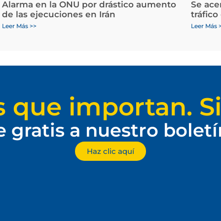
Alarma en la ONU por drástico aumento
Se ace
de las ejecuciones en Irán
tráfico
Leer Más >>
Leer Más 
s que importan. Si
e gratis a nuestro bolet
Haz clic aquí