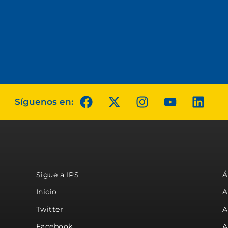
Síguenos en:
Sigue a IPS
Á
Inicio
A
Twitter
A
Facebook
A