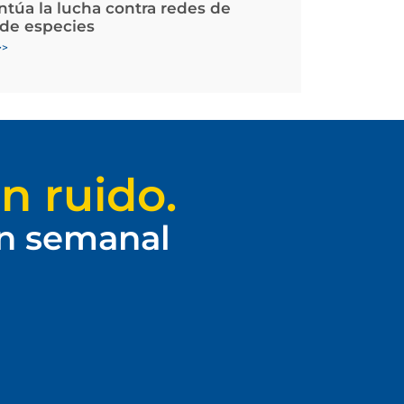
ntúa la lucha contra redes de
 de especies
>>
n ruido.
ín semanal