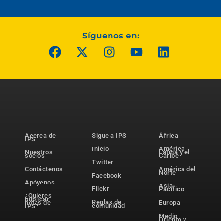
Síguenos en:
Acerca de
Sigue a IPS
África
IPS
Inicio
América
Nuestros
Latina y el
socios
Caribe
Twitter
Contáctenos
América del
Norte
Facebook
Apóyenos
Asia-
Flickr
Pacífico
¿Quieres
publicar
Reglas de
notas de
Europa
comunidad
IPS?
Medio
Oriente y