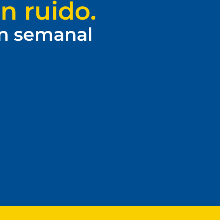
n ruido.
ín semanal