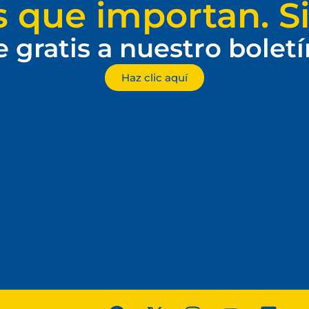
s que importan. Si
e gratis a nuestro bolet
Haz clic aquí