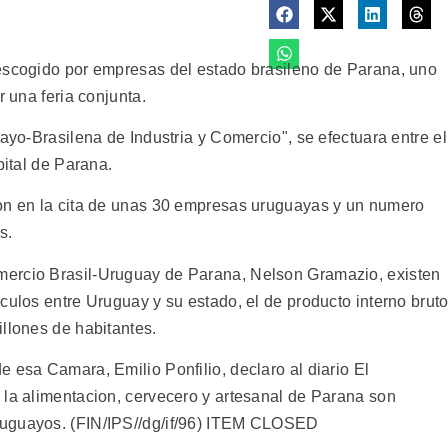
 escogido por empresas del estado brasileno de Parana, uno
r una feria conjunta.
uayo-Brasilena de Industria y Comercio", se efectuara entre el
pital de Parana.
ion en la cita de unas 30 empresas uruguayas y un numero
s.
mercio Brasil-Uruguay de Parana, Nelson Gramazio, existen
culos entre Uruguay y su estado, el de producto interno brut
llones de habitantes.
 esa Camara, Emilio Ponfilio, declaro al diario El
 la alimentacion, cervecero y artesanal de Parana son
ruguayos. (FIN/IPS//dg/if/96) ITEM CLOSED