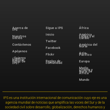
Acerca de
Sigue a IPS
África
IPS
Inicio
América
Nuestros
Latina y el
socios
Caribe
Twitter
Contáctenos
América del
Norte
Facebook
Apóyenos
Asia-
Flickr
Pacífico
¿Quieres
publicar
Reglas de
notas de
Europa
comunidad
IPS?
Medio
Oriente y
Norte de
África
Mundo
IPS es una institución internacional de comunicación cuyo eje es una
agencia mundial de noticias que amplifica las voces del Sur y de la
sociedad civil sobre desarrollo, globalización, derechos humanos y