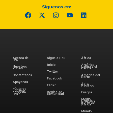
Síguenos en:
Acerca de
Sigue a IPS
África
IPS
Inicio
América
Nuestros
Latina y el
socios
Caribe
Twitter
Contáctenos
América del
Norte
Facebook
Apóyenos
Asia-
Flickr
Pacífico
¿Quieres
publicar
Reglas de
notas de
Europa
comunidad
IPS?
Medio
Oriente y
Norte de
África
Mundo