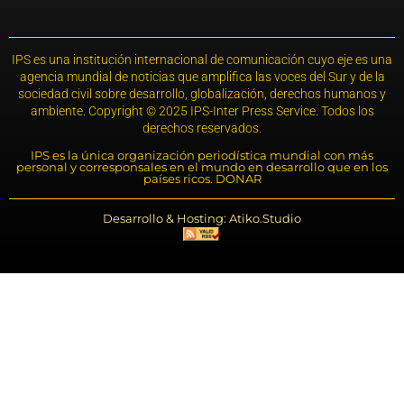
IPS es una institución internacional de comunicación cuyo eje es una
agencia mundial de noticias que amplifica las voces del Sur y de la
sociedad civil sobre desarrollo, globalización, derechos humanos y
ambiente. Copyright © 2025 IPS-Inter Press Service. Todos los
derechos reservados.
IPS es la única organización periodística mundial con más
personal y corresponsales en el mundo en desarrollo que en los
países ricos. DONAR
Desarrollo & Hosting: Atiko.Studio