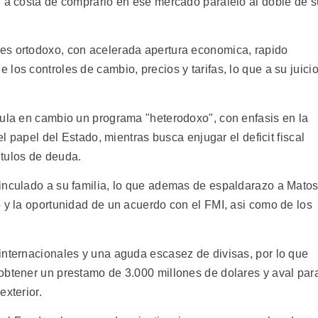
n a costa de comprarlo en ese mercado paralelo al doble de s
es ortodoxo, con acelerada apertura economica, rapido
los controles de cambio, precios y tarifas, lo que a su juici
tula en cambio un programa "heterodoxo", con enfasis en la
el papel del Estado, mientras busca enjugar el deficit fiscal
tulos de deuda.
inculado a su familia, lo que ademas de espaldarazo a Mato
 y la oportunidad de un acuerdo con el FMI, asi como de los
internacionales y una aguda escasez de divisas, por lo que
obtener un prestamo de 3.000 millones de dolares y aval par
exterior.