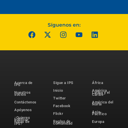
Síguenos en:
Acerca de
Sigue a IPS
África
IPS
Inicio
América
Nuestros
Latina y el
socios
Caribe
Twitter
Contáctenos
América del
Norte
Facebook
Apóyenos
Asia-
Flickr
Pacífico
¿Quieres
publicar
Reglas de
notas de
Europa
comunidad
IPS?