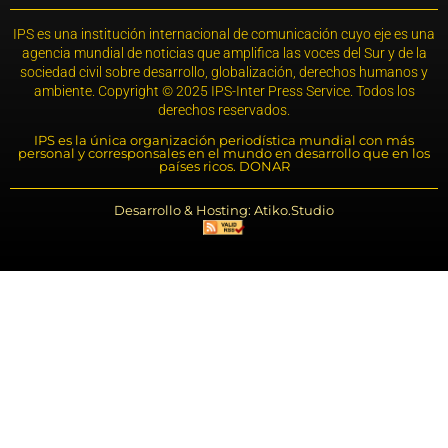
IPS es una institución internacional de comunicación cuyo eje es una
agencia mundial de noticias que amplifica las voces del Sur y de la
sociedad civil sobre desarrollo, globalización, derechos humanos y
ambiente. Copyright © 2025 IPS-Inter Press Service. Todos los
derechos reservados.
IPS es la única organización periodística mundial con más
personal y corresponsales en el mundo en desarrollo que en los
países ricos. DONAR
Desarrollo & Hosting: Atiko.Studio