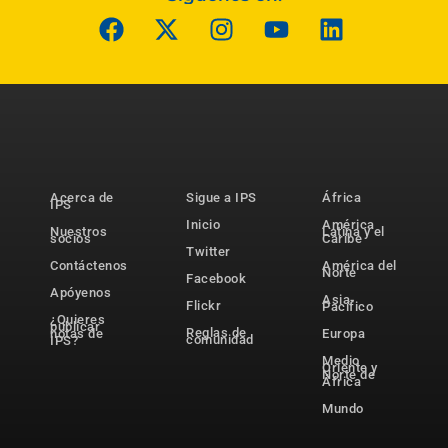
Acerca de
Sigue a IPS
África
IPS
Inicio
América
Nuestros
Latina y el
socios
Caribe
Twitter
Contáctenos
América del
Norte
Facebook
Apóyenos
Asia-
Flickr
Pacífico
¿Quieres
publicar
Reglas de
notas de
Europa
comunidad
IPS?
Medio
Oriente y
Norte de
África
Mundo