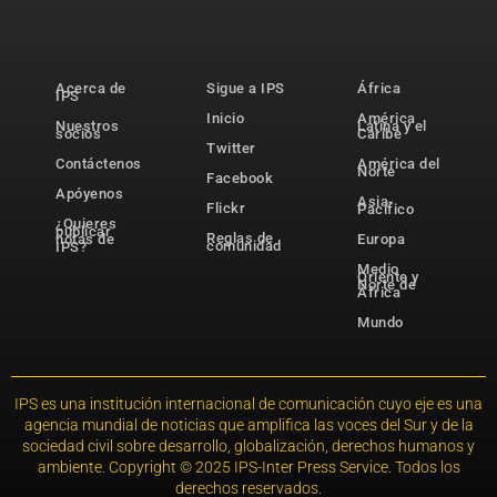
Acerca de
Sigue a IPS
África
IPS
Inicio
América
Nuestros
Latina y el
socios
Caribe
Twitter
Contáctenos
América del
Norte
Facebook
Apóyenos
Asia-
Flickr
Pacífico
¿Quieres
publicar
Reglas de
notas de
Europa
comunidad
IPS?
Medio
Oriente y
Norte de
África
Mundo
IPS es una institución internacional de comunicación cuyo eje es una
agencia mundial de noticias que amplifica las voces del Sur y de la
sociedad civil sobre desarrollo, globalización, derechos humanos y
ambiente. Copyright © 2025 IPS-Inter Press Service. Todos los
derechos reservados.