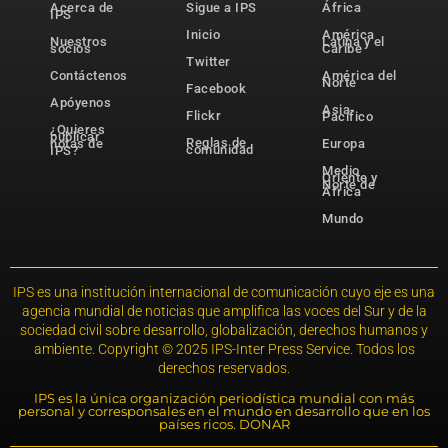
Acerca de
Sigue a IPS
África
IPS
Inicio
América
Nuestros
Latina y el
socios
Caribe
Twitter
Contáctenos
América del
Norte
Facebook
Apóyenos
Asia-
Flickr
Pacífico
¿Quieres
publicar
Reglas de
notas de
Europa
comunidad
IPS?
Medio
Oriente y
Norte de
África
Mundo
IPS es una institución internacional de comunicación cuyo eje es una
agencia mundial de noticias que amplifica las voces del Sur y de la
sociedad civil sobre desarrollo, globalización, derechos humanos y
ambiente. Copyright © 2025 IPS-Inter Press Service. Todos los
derechos reservados.
IPS es la única organización periodística mundial con más
personal y corresponsales en el mundo en desarrollo que en los
países ricos. DONAR