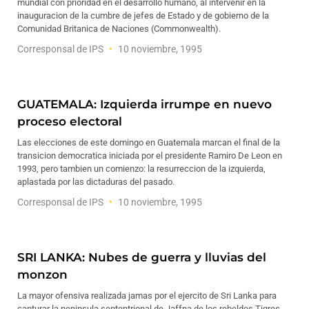
mundial con prioridad en el desarrollo humano, al intervenir en la
inauguracion de la cumbre de jefes de Estado y de gobierno de la
Comunidad Britanica de Naciones (Commonwealth).
Corresponsal de IPS
10 noviembre, 1995
GUATEMALA: Izquierda irrumpe en nuevo
proceso electoral
Las elecciones de este domingo en Guatemala marcan el final de la
transicion democratica iniciada por el presidente Ramiro De Leon en
1993, pero tambien un comienzo: la resurreccion de la izquierda,
aplastada por las dictaduras del pasado.
Corresponsal de IPS
10 noviembre, 1995
SRI LANKA: Nubes de guerra y lluvias del
monzon
La mayor ofensiva realizada jamas por el ejercito de Sri Lanka para
capturar la peninsula septentrional de Jaffna de los rebeldes Tigres