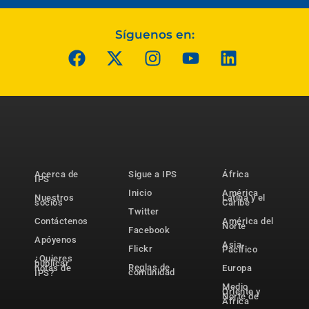
Síguenos en:
Acerca de
Sigue a IPS
África
IPS
Inicio
América
Nuestros
Latina y el
socios
Caribe
Twitter
Contáctenos
América del
Norte
Facebook
Apóyenos
Asia-
Flickr
Pacífico
¿Quieres
publicar
Reglas de
notas de
Europa
comunidad
IPS?
Medio
Oriente y
Norte de
África