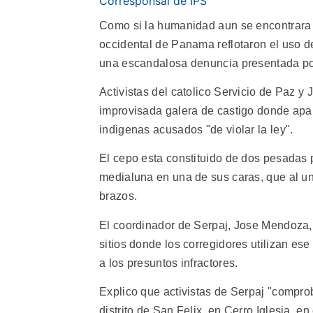
Corresponsal de IPS
Como si la humanidad aun se encontrara 
occidental de Panama reflotaron el uso d
una escandalosa denuncia presentada po
Activistas del catolico Servicio de Paz y 
improvisada galera de castigo donde apar
indigenas acusados "de violar la ley".
El cepo esta constituido de dos pesadas
medialuna en una de sus caras, que al unir
brazos.
El coordinador de Serpaj, Jose Mendoza, 
sitios donde los corregidores utilizan ese
a los presuntos infractores.
Explico que activistas de Serpaj "compro
distrito de San Felix, en Cerro Iglesia, en