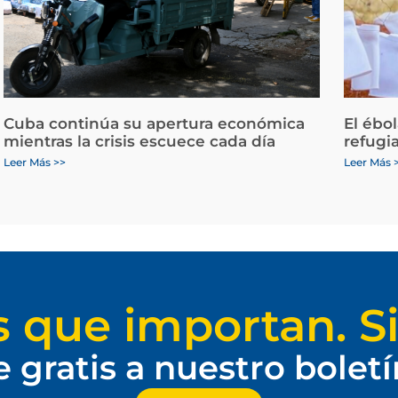
Cuba continúa su apertura económica
El ébo
mientras la crisis escuece cada día
refugi
Leer Más >>
Leer Más 
s que importan. Si
e gratis a nuestro bolet