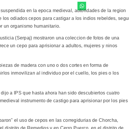
suspendida en la epoca medieval, autoridades de la region
e los odiados cepos para castigar a los indios rebeldes, seg
r un organismo humanitario.
Justicia (Serpaj) mostraron una coleccion de fotos de una
ece un cepo para aprisionar a adultos, mujeres y ninos
 piezas de madera con uno o dos cortes en forma de
los inmovilizan al individuo por el cuello, los pies o los
dijo a IPS que hasta ahora han sido descubiertos cuatro
 medieval instrumento de castigo para aprisionar por los pies
baron" el uso de cepos en las corregidurias de Chorcha,
 el distrito de Remedios y en Cerro Puerco, en el distrito de