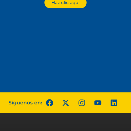
Haz clic aquí
Síguenos en: